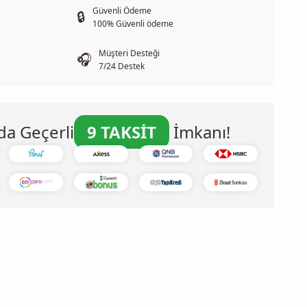
Güvenli Ödeme
🔒
100% Güvenli ödeme
Müşteri Desteği
🎧
7/24 Destek
da Geçerli
9 TAKSİT
İmkanı!