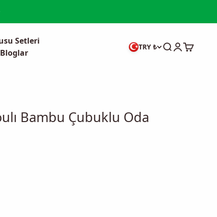
su Setleri
Ara
Giriş yap
Sepet
TRY ₺
Bloglar
houlı Bambu Çubuklu Oda
iyat
at