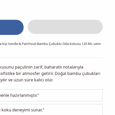
a kişi
Vanılla & Patchoulı Bambu Çubuklu Oda kokusu 120 ML
satın
okusunu paçulinin zarif, baharatlı notalarıyla
fistike bir atmosfer getirir. Doğal bambu çubukları
lır ve uzun süre kalıcı olur.
enle hazırlanmıştır."
ı koku deneyimi sunar."