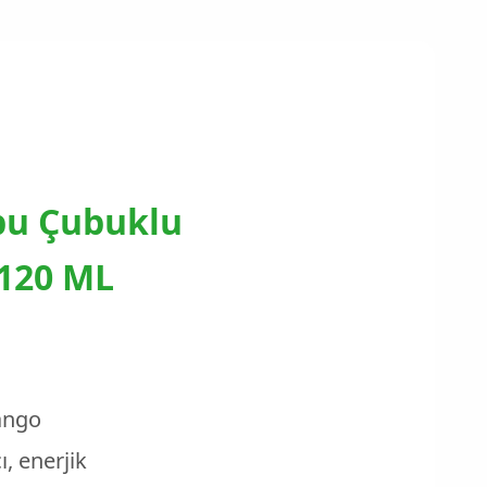
u Çubuklu
120 ML
Esintisi
atıcı