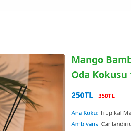
Ocean Bamb
Oda Kokusu 
250TL
350TL
Ana Koku:
Ferah Deniz 
Ambiyans:
Taze, ferahl