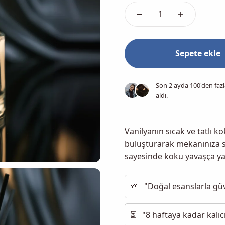
Sepete ekle
Son 2 ayda
100
'den fazl
aldı.
Vanilyanın sıcak ve tatlı k
buluşturarak mekanınıza so
sayesinde koku yavaşça yayı
🌱
"Doğal esanslarla güv
⏳
"8 haftaya kadar kalıc