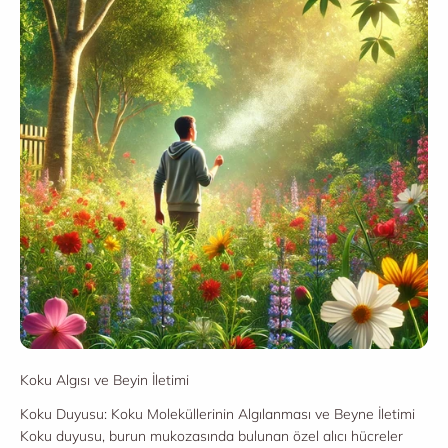
Koku Algısı ve Beyin İletimi
Koku Duyusu: Koku Moleküllerinin Algılanması ve Beyne İletimi
Koku duyusu, burun mukozasında bulunan özel alıcı hücreler