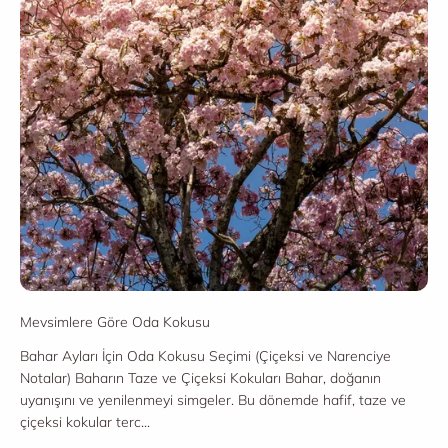
Mevsimlere Göre Oda Kokusu
Bahar Ayları İçin Oda Kokusu Seçimi (Çiçeksi ve Narenciye
Notalar) Baharın Taze ve Çiçeksi Kokuları Bahar, doğanın
uyanışını ve yenilenmeyi simgeler. Bu dönemde hafif, taze ve
çiçeksi kokular terc...