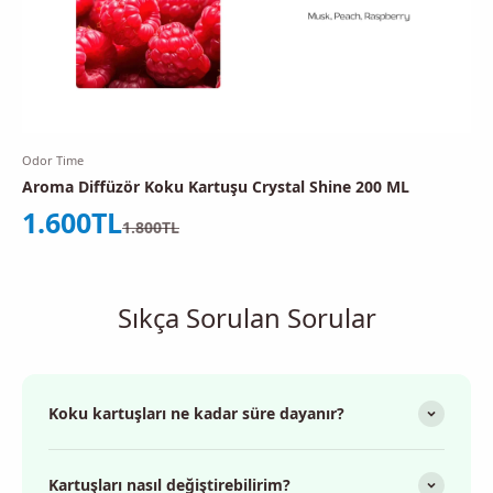
Odor Time
Aroma Diffüzör Koku Kartuşu Crystal Shine 200 ML
İndirimli fiyat
1.600TL
Normal fiyat
1.800TL
Sıkça Sorulan Sorular
Koku kartuşları ne kadar süre dayanır?
Kartuşları nasıl değiştirebilirim?