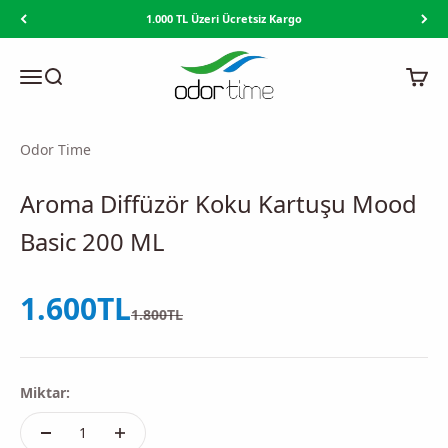
İçeriğe geç
Read
1.000 TL Üzeri Ücretsiz Kargo
the
Privacy
Odor Time
Menü
Ara
Sepet
Policy
Odor Time
Aroma Diffüzör Koku Kartuşu Mood
Basic 200 ML
İndirimli fiyat
1.600TL
Normal fiyat
1.800TL
Miktar: