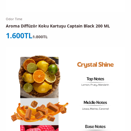
Odor Time
Aroma Diffüzör Koku Kartuşu Captain Black 200 ML
İndirimli fiyat
1.600TL
Normal fiyat
1.800TL