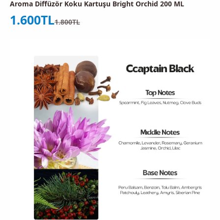
Aroma Diffüzör Koku Kartuşu Bright Orchid 200 ML
İndirimli fiyat
1.600TL
Normal fiyat
1.800TL