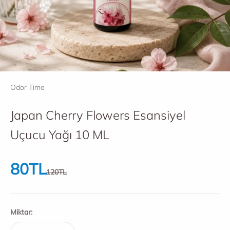
Odor Time
Japan Cherry Flowers Esansiyel
Uçucu Yağı 10 ML
İndirimli fiyat
80TL
Normal fiyat
120TL
Miktar: