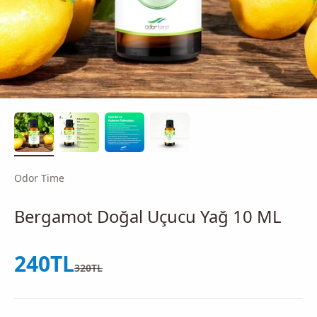
Odor Time
Bergamot Doğal Uçucu Yağ 10 ML
İndirimli fiyat
240TL
Normal fiyat
320TL