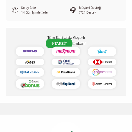
Kolay İade
Müşteri Desteği
📦
🎧
14 Gün İçinde İade
7/24 Destek
Tüm Kartlarda Geçerli
9 TAKSİT
İmkanı!