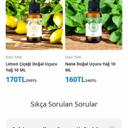
Odor Time
Odor Time
Limon Çiçeği Doğal Uçucu
Nane Doğal Uçucu Yağ 10
Yağ 10 ML
ML
İndirimli fiyat
İndirimli fiyat
170TL
160TL
Normal fiyat
Normal fiyat
250TL
240TL
Sıkça Sorulan Sorular