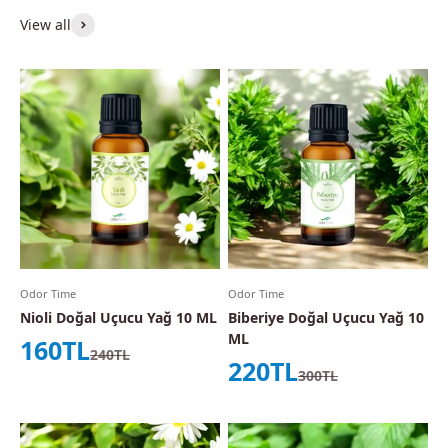
View all
Odor Time
Odor Time
Nioli Doğal Uçucu Yağ 10 ML
Biberiye Doğal Uçucu Yağ 10
ML
İndirimli fiyat
160TL
Normal fiyat
240TL
İndirimli fiyat
220TL
Normal fiyat
300TL