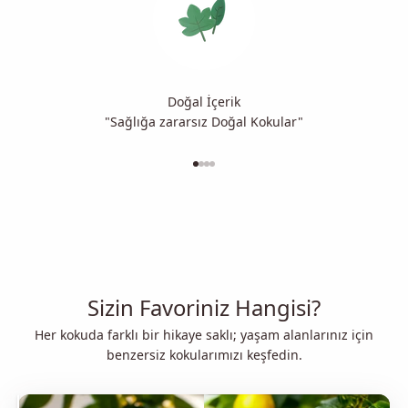
Doğal İçerik
"Sağlığa zararsız Doğal Kokular"
1 ögesine git
2 ögesine git
3 ögesine git
4 ögesine git
Sizin Favoriniz Hangisi?
Her kokuda farklı bir hikaye saklı; yaşam alanlarınız için
benzersiz kokularımızı keşfedin.