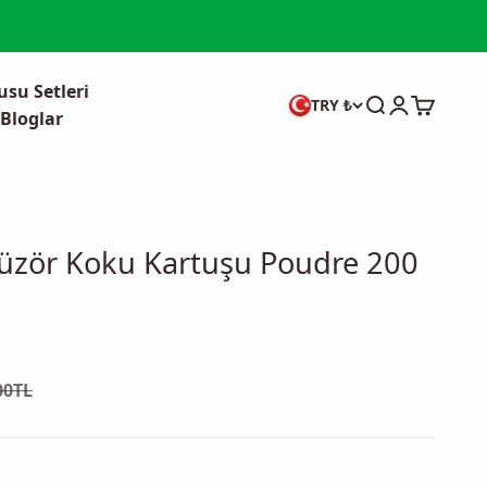
su Setleri
Ara
Giriş yap
Sepet
TRY ₺
Bloglar
üzör Koku Kartuşu Poudre 200
fiyat
mal fiyat
00TL