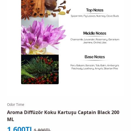
Odor Time
Aroma Diffüzör Koku Kartuşu Captain Black 200
ML
İndirimli fiyat
1.600TL
Normal fiyat
1.800TL