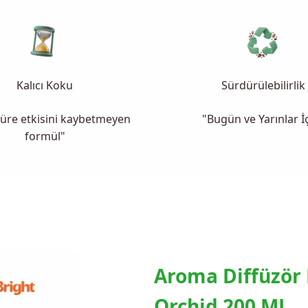
Kalıcı Koku
Sürdürülebilirlik
üre etkisini kaybetmeyen
"Bugün ve Yarınlar İ
formül"
Aroma Diffüzör
Black 200 ML