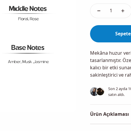
Sepete
Mekâna huzur veri
tasarlanmıştır. Özel
kalıcı bir etki su
sakinleştirici ve ra
Son 2 ayda
1
satın aldı.
Ürün Açıklaması