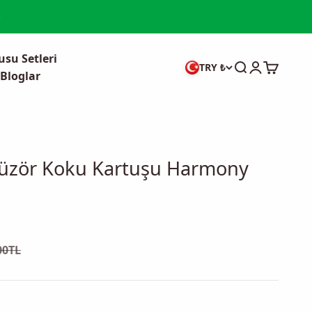
su Setleri
Ara
Giriş yap
Sepet
TRY ₺
Bloglar
füzör Koku Kartuşu Harmony
fiyat
mal fiyat
00TL