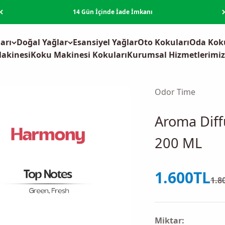
14 Gün İçinde İade İmkanı
arı
Doğal Yağlar
Esansiyel Yağlar
Oto Kokuları
Oda Koku
akinesi
Koku Makinesi Kokuları
Kurumsal Hizmetlerimiz
Odor Time
Aroma Dif
200 ML
İndirimli 
1.600TL
Nor
1.8
Miktar: