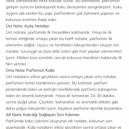
farklı zamanlarda farklı kokular sunar. Bu katmanlar, parfümün
gelişim sürecini belirleyerek koku deneyimini zenginleştirir. Koku
üçgeni adı verilen bu yapı, parfümlerin çok katmanlı yapısını ve
kokunun evrimini ifade eder.
Üst Nota: Açılış Notaları
Üst notalar, parfümde ilk hissedilen katmandır. Hava ile ilk
temas ettiğinde ortaya çıkan bu hafif notalar, parfümün ilk
izlenimini sağlar. Uçucu ve ferahlatıcı bileşenlerden oluşan üst
notalar, turunçgil ve taze bitki özleri gibi hızlı yayılan elementleri
içerir. Etkileri kısa sürelidir; ancak kokunun karakteri hakkında ilk
fikri verirler.
Orta Nota: Parfümün Kalbi
Üst notaların etkisi geçtikten sonra ortaya çıkan orta notalar,
parfümün temel karakterini yansıtır. Bu katman, parfüm
piramidinde kalıcı ve belirgin özellikleriyle parfümü kategorize
eden en önemli katmandır. Hava ile temastan 10-30 dakika
sonra açığa çıkar. Çiçekler, baharatlar ve aromatik bitkiler gibi
daha yoğun bileşenler içerir, böylece parfüme derinlik kazandırır.
Alt Nota: Kalıcılığı Sağlayan Son Katman
Parfümde kalıcı izlenimi oluşturan alt notalar, kokunun son
aşamasıdır. Kalp notaların etkisi geçtikten sonra ortaya çıkar ve