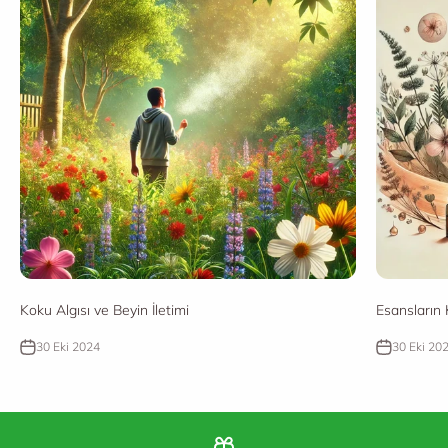
Koku Algısı ve Beyin İletimi
Esansların
30 Eki 2024
30 Eki 20